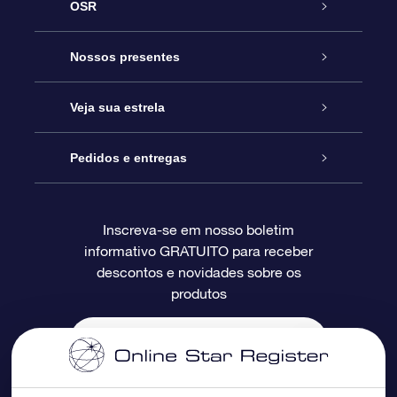
OSR
Serviço
Nossos presentes
Entre em contato conosco
Presente estrelar on-line
Veja sua estrela
Blog
Pacote de presente da OSR
Star Register
Pedidos e entregas
Perguntas frequentes
Super Star Gift
Aplicativo Localizador de Estrelas da OSR
Login de clientes
Inscreva-se em nosso boletim
informativo GRATUITO para receber
Avaliações
O cartão de presente da OSR
Página estelar personalizada
Informações de pagamento
descontos e novidades sobre os
produtos
Presentes corporativos
Um Milhão de Estrelas
Informações de envio
OSR Starsaver
Política de devolução