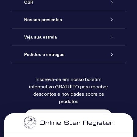
OSR
Serviço
Nossos presentes
Entre em contato conosco
Presente estrelar on-line
Veja sua estrela
Blog
Pacote de presente da OSR
Star Register
Pedidos e entregas
Perguntas frequentes
Super Star Gift
Aplicativo Localizador de Estrelas da OSR
Login de clientes
Inscreva-se em nosso boletim
informativo GRATUITO para receber
Avaliações
O cartão de presente da OSR
Página estelar personalizada
Informações de pagamento
descontos e novidades sobre os
produtos
Presentes corporativos
Um Milhão de Estrelas
Informações de envio
OSR Starsaver
Política de devolução