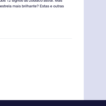
 dos 12 signos do zodíaco astral. Mas
estrela mais brilhante? Estas e outras