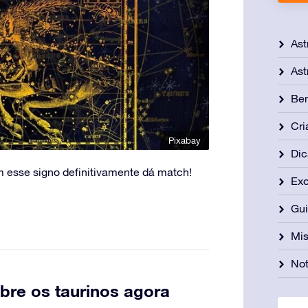
Ast
Ast
Be
Cri
Pixabay
Dic
esse signo definitivamente dá match!
Exo
Gu
Mis
Not
bre os taurinos agora