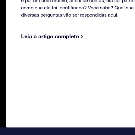
e por um bom motivo, afinal de contas, ela faz parte
como que ela foi identificada? Você sabe? Qual sua 
diversas perguntas vão ser respondidas aqui.
Leia o artigo completo