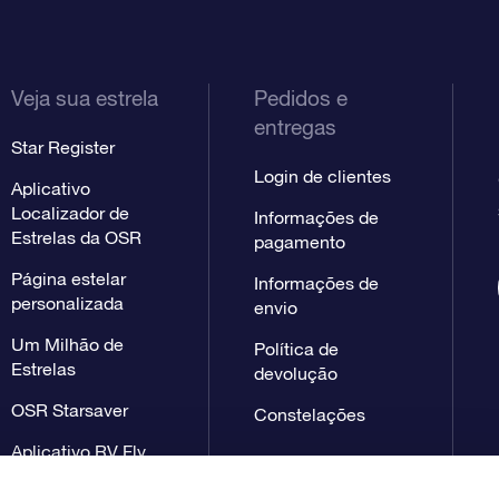
Veja sua estrela
Pedidos e
entregas
Star Register
Login de clientes
Aplicativo
Localizador de
Informações de
Estrelas da OSR
pagamento
Página estelar
Informações de
personalizada
envio
Um Milhão de
Política de
Estrelas
devolução
OSR Starsaver
Constelações
Aplicativo RV Fly
me to the stars