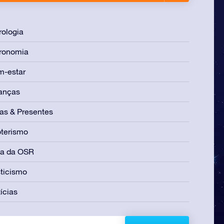
rologia
ronomia
m-estar
anças
as & Presentes
terismo
ia da OSR
ticismo
ícias