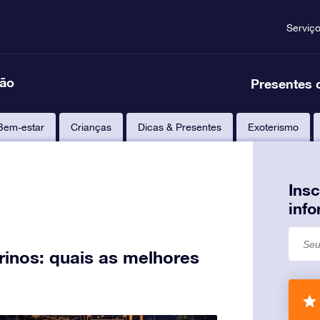
Serviç
ção
Presentes 
Bem-estar
Crianças
Dicas & Presentes
Exoterismo
Ins
inf
inos: quais as melhores