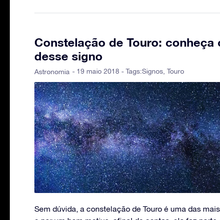
Constelação de Touro: conheça 
desse signo
- 19 maio 2018 - Tags:
Signos
,
Touro
Astronomia
Sem dúvida, a constelação de Touro é uma das mais