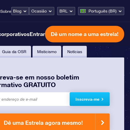
Blog
Ocasião
BRL
Português (BR)
o
Sobre
corporativos
Entrar
Dê um nome a uma estrela!
Guia da OSR
Misticismo
Notícias
creva-se em nosso boletim
ormativo GRATUITO
Inscreva-me
Dê uma Estrela agora mesmo!