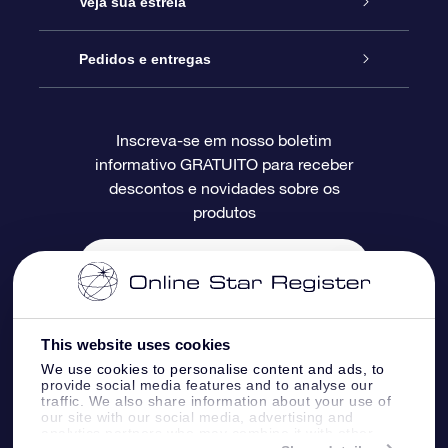
Presente estrelar on-line
Veja sua estrela
Blog
Pacote de presente da OSR
Star Register
Pedidos e entregas
Perguntas frequentes
Super Star Gift
Aplicativo Localizador de Estrelas da OSR
Login de clientes
Inscreva-se em nosso boletim
informativo GRATUITO para receber
Avaliações
O cartão de presente da OSR
Página estelar personalizada
Informações de pagamento
descontos e novidades sobre os
produtos
Presentes corporativos
Um Milhão de Estrelas
Informações de envio
OSR Starsaver
Política de devolução
Aplicativo RV Fly me to the stars
Constelações
This website uses cookies
We use cookies to personalise content and ads, to
provide social media features and to analyse our
traffic. We also share information about your use of
our site with our social media, advertising and
analytics partners who may combine it with other
Online Star Register BV
- Laan van de Maagd