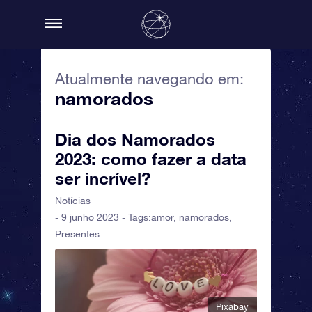
Atualmente navegando em:
namorados
Dia dos Namorados
2023: como fazer a data
ser incrível?
Notícias
- 9 junho 2023 - Tags:
amor
,
namorados
,
Presentes
Pixabay