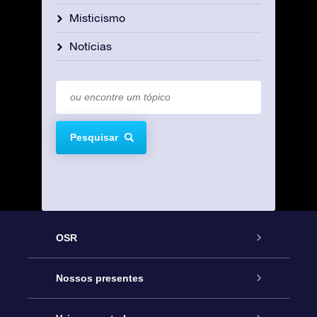
Misticismo
Notícias
Pesquisar
OSR
Serviço
Nossos presentes
Entre em contato conosco