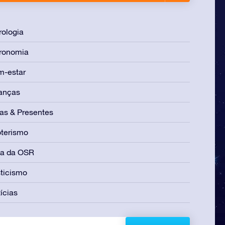
rologia
ronomia
m-estar
anças
as & Presentes
terismo
ia da OSR
ticismo
ícias