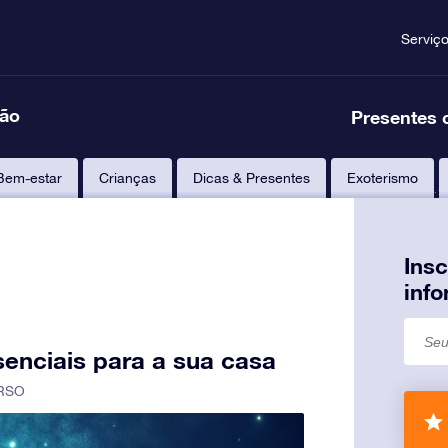
Serviç
ção
Presentes 
Bem-estar
Crianças
Dicas & Presentes
Exoterismo
Ins
inf
senciais para a sua casa
RSO