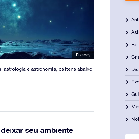
Ast
Ast
Be
Pixabay
Cri
 astrologia e astronomia, os itens abaixo
Dic
Exo
Gu
Mis
Not
 deixar seu ambiente