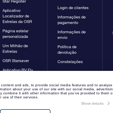
Star Register
Login de clientes
Aplicativo
Localizador de
Informações de
Estrelas da OSR
pagamento
Página estelar
Informações de
personalizada
envio
Um Milhão de
Política de
Estrelas
devolução
OSR Starsaver
Constelações
Aplicativo RV Fly
me to the stars
 content and ads, to provide social media features and to analyse
rmation about your use of our site with our social media, advertisi
 combine it with other information that you’ve provided to them o
r use of their services.
Show details
Página de imprensa
Declaração
Apeldoorn, The Netherlands