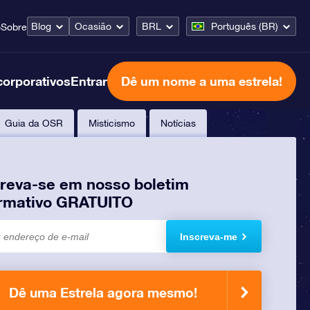
Blog
Ocasião
BRL
Português (BR)
o
Sobre
corporativos
Entrar
Dê um nome a uma estrela!
Guia da OSR
Misticismo
Notícias
creva-se em nosso boletim
ormativo GRATUITO
Inscreva-me
Dê uma Estrela agora mesmo!