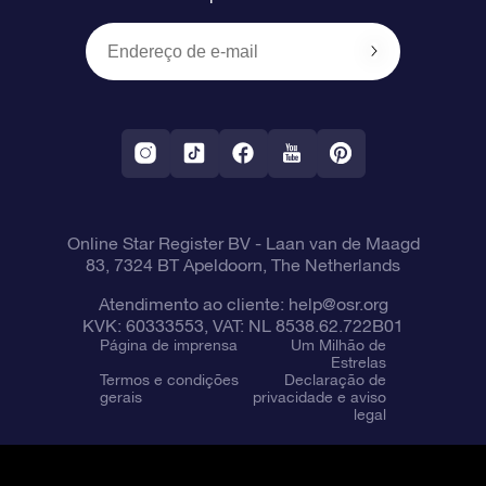
Presentes corporativos
Um Milhão de Estrelas
Informações de envio
OSR Starsaver
Política de devolução
Aplicativo RV Fly me to the stars
Constelações
Online Star Register BV
- Laan van de Maagd
83, 7324 BT Apeldoorn, The Netherlands
Atendimento ao cliente:
help@osr.org
KVK: 60333553, VAT: NL 8538.62.722B01
Página de imprensa
Um Milhão de
Estrelas
Termos e condições
Declaração de
gerais
privacidade e aviso
legal