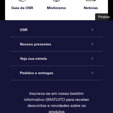
Guia da OSR
Misticismo
Notícias
Pixabay
Pixabay
OSR
Serviço
Nossos presentes
Entre em contato conosco
Presente estrelar on-line
Veja sua estrela
Blog
Pacote de presente da OSR
Star Register
Pedidos e entregas
Perguntas frequentes
Super Star Gift
Aplicativo Localizador de Estrelas da OSR
Login de clientes
Inscreva-se em nosso boletim
informativo GRATUITO para receber
Avaliações
O cartão de presente da OSR
Página estelar personalizada
Informações de pagamento
descontos e novidades sobre os
produtos