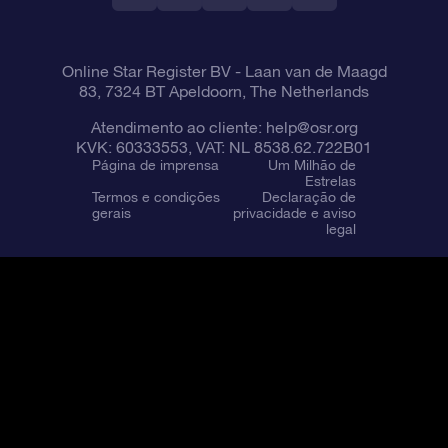
Online Star Register BV
- Laan van de Maagd
83, 7324 BT Apeldoorn, The Netherlands
Atendimento ao cliente:
help@osr.org
KVK: 60333553, VAT: NL 8538.62.722B01
Página de imprensa
Um Milhão de
Estrelas
Termos e condições
Declaração de
gerais
privacidade e aviso
legal