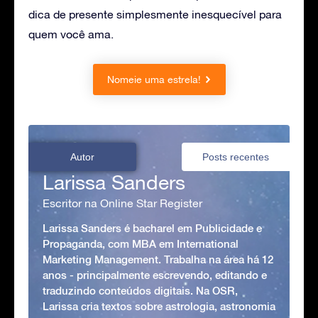
dica de presente simplesmente inesquecível para
quem você ama.
Nomeie uma estrela!
Autor
Posts recentes
Larissa Sanders
Escritor na Online Star Register
Larissa Sanders é bacharel em Publicidade e
Propaganda, com MBA em International
Marketing Management. Trabalha na área há 12
anos - principalmente escrevendo, editando e
traduzindo conteúdos digitais. Na OSR,
Larissa cria textos sobre astrologia, astronomia