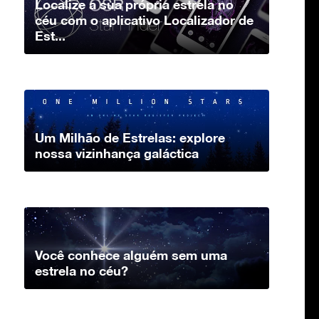
Localize a sua própria estrela no
céu com o aplicativo Localizador de
Est...
Um Milhão de Estrelas: explore
nossa vizinhança galáctica
Você conhece alguém sem uma
estrela no céu?