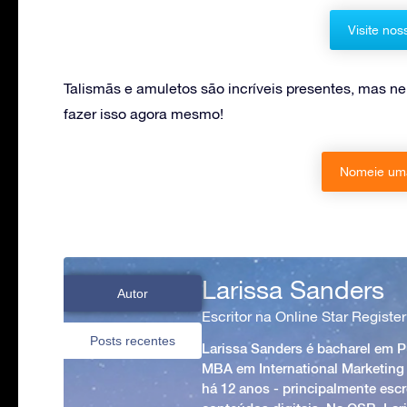
Visite nos
Talismãs e amuletos são incríveis presentes, mas 
fazer isso agora mesmo!
Nomeie uma
Larissa Sanders
Autor
Escritor na Online Star Register
Posts recentes
Larissa Sanders é bacharel em 
MBA em International Marketing
há 12 anos - principalmente esc