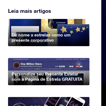
Leia mais artigos
Dê nome a estrelas como um
presente corporativo
Personalize seu Presente Estelar
com a Página de Estrela GRATUITA