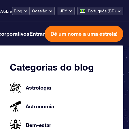
Blog
Ocasião
JPY
Português (BR)
o
Sobre
corporativos
Entrar
Dê um nome a uma estrela!
Categorias do blog
Astrologia
Astronomia
Bem-estar