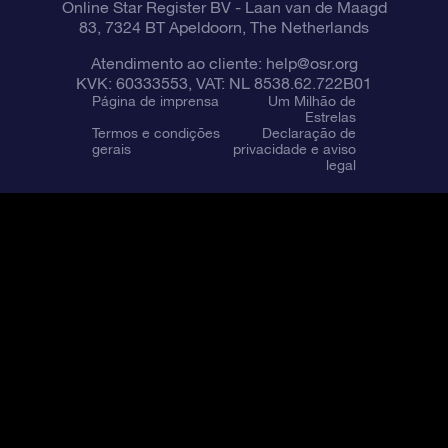
Online Star Register BV
- Laan van de Maagd
83, 7324 BT Apeldoorn, The Netherlands
Atendimento ao cliente:
help@osr.org
KVK: 60333553, VAT: NL 8538.62.722B01
Página de imprensa
Um Milhão de
Estrelas
Termos e condições
Declaração de
gerais
privacidade e aviso
legal