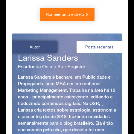
Nomeie uma estrela
Autor
Posts recentes
Larissa Sanders
Escritor na Online Star Register
Larissa Sanders é bacharel em Publicidade e
Propaganda, com MBA em International
Marketing Management. Trabalha na área há 12
anos - principalmente escrevendo, editando e
traduzindo conteúdos digitais. Na OSR,
Larissa cria textos sobre astrologia, astronomia
e presentes desde 2018, trazendo novidades
semanalmente para o blog brasileiro. Ela é tão
apaixonada pelo céu, que decidiu ter uma