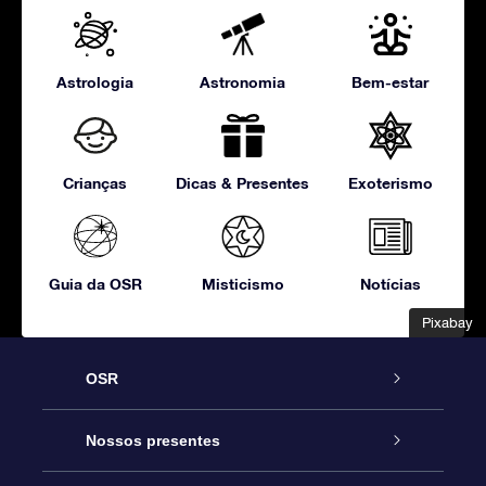
Astrologia
Astronomia
Bem-estar
Crianças
Dicas & Presentes
Exoterismo
Guia da OSR
Misticismo
Notícias
Pixabay
Pixabay
OSR
Serviço
Nossos presentes