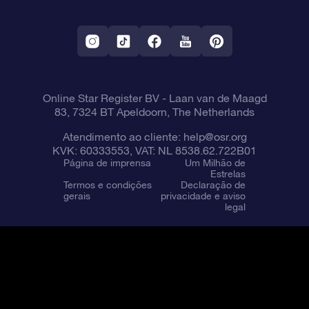
Aplicativo RV Fly me to the stars
Constelações
Online Star Register BV
- Laan van de Maagd
83, 7324 BT Apeldoorn, The Netherlands
Atendimento ao cliente:
help@osr.org
KVK: 60333553, VAT: NL 8538.62.722B01
Página de imprensa
Um Milhão de
Estrelas
Termos e condições
Declaração de
gerais
privacidade e aviso
legal