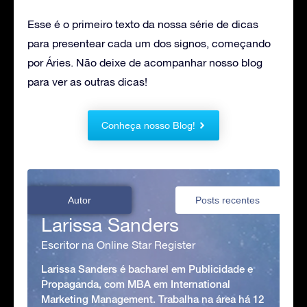
Esse é o primeiro texto da nossa série de dicas
para presentear cada um dos signos, começando
por Áries. Não deixe de acompanhar nosso blog
para ver as outras dicas!
Conheça nosso Blog!
Autor
Posts recentes
Larissa Sanders
Escritor na Online Star Register
Larissa Sanders é bacharel em Publicidade e
Propaganda, com MBA em International
Marketing Management. Trabalha na área há 12