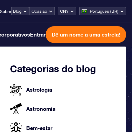
Blog
Ocasião
CNY
Português (BR)
Sobre
corporativos
Entrar
Dê um nome a uma estrela!
Categorias do blog
Astrologia
Astronomia
Bem-estar