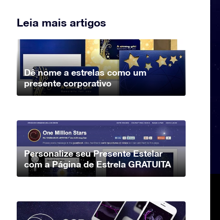
Leia mais artigos
Dê nome a estrelas como um
presente corporativo
Personalize seu Presente Estelar
com a Página de Estrela GRATUITA