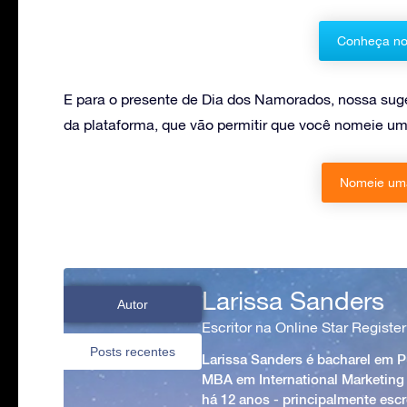
Conheça no
E para o presente de Dia dos Namorados, nossa sug
da plataforma, que vão permitir que você nomeie u
Nomeie uma
Larissa Sanders
Autor
Escritor na Online Star Register
Posts recentes
Larissa Sanders é bacharel em 
MBA em International Marketing
há 12 anos - principalmente esc