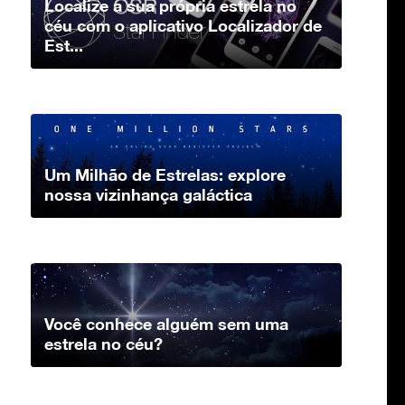
Localize a sua própria estrela no
céu com o aplicativo Localizador de
Est...
Um Milhão de Estrelas: explore
nossa vizinhança galáctica
Você conhece alguém sem uma
estrela no céu?