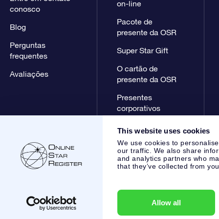
on-line
conosco
Pacote de
Blog
presente da OSR
Perguntas
Super Star Gift
frequentes
O cartão de
Avaliações
presente da OSR
Presentes
corporativos
This website uses cookies
We use cookies to personalise
our traffic. We also share info
and analytics partners who may
that they’ve collected from you
Online Star Register BV
- Laan van de Maagd 83, 7324 BT 
,
Atendimento ao cliente:
help@osr.org
KVK: 60333553, VAT:
Allow all