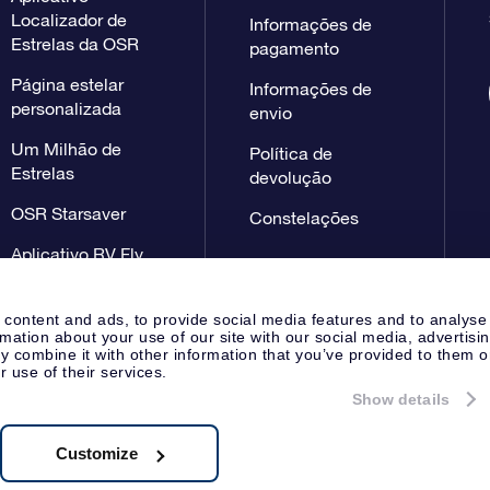
Localizador de
Informações de
Estrelas da OSR
pagamento
Página estelar
Informações de
personalizada
envio
Um Milhão de
Política de
Estrelas
devolução
OSR Starsaver
Constelações
Aplicativo RV Fly
me to the stars
 content and ads, to provide social media features and to analyse
rmation about your use of our site with our social media, advertisi
 combine it with other information that you’ve provided to them o
r use of their services.
Show details
Página de imprensa
Declaração
Apeldoorn, The Netherlands
 NL 8538.62.722B01
Customize