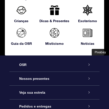
Crianças
Dicas & Presentes
Exoterismo
Guia da OSR
Misticismo
Notícias
Pixabay
Pixabay
OSR
Serviço
Nossos presentes
Entre em contato conosco
Presente estrelar on-line
Veja sua estrela
Blog
Pacote de presente da OSR
Star Register
Pedidos e entregas