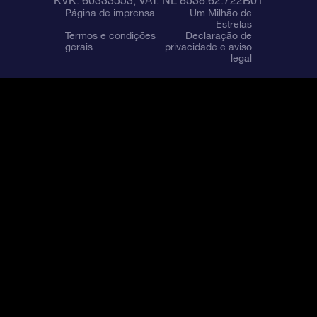
Página de imprensa
Um Milhão de
Estrelas
Termos e condições
Declaração de
gerais
privacidade e aviso
legal