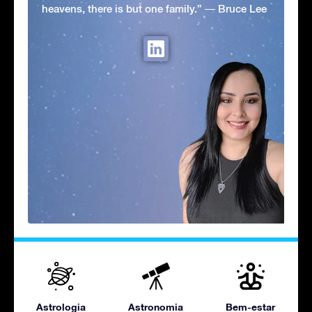
heavens, there is but one family.” ― Bruce Lee
Astrologia
Astronomia
Bem-estar