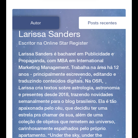
Autor
Posts recentes
Larissa Sanders
Escritor na Online Star Register
Larissa Sanders é bacharel em Publicidade e
Propaganda, com MBA em International
Marketing Management. Trabalha na área há 12
anos - principalmente escrevendo, editando e
traduzindo conteúdos digitais. Na OSR,
Larissa cria textos sobre astrologia, astronomia
e presentes desde 2018, trazendo novidades
semanalmente para o blog brasileiro. Ela é tão
apaixonada pelo céu, que decidiu ter uma
estrela pra chamar de sua, além de uma
coleção de objetos que remetem ao universo,
carinhosamente espalhados pelo próprio
apartamento. “Under the sky, under the