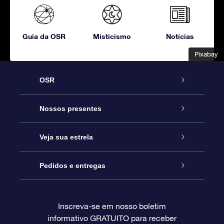
Guia da OSR
Misticismo
Notícias
Pixabay
Pixabay
OSR
Serviço
Nossos presentes
Entre em contato conosco
Presente estrelar on-line
Veja sua estrela
Blog
Pacote de presente da OSR
Star Register
Pedidos e entregas
Perguntas frequentes
Super Star Gift
Aplicativo Localizador de Estrelas da OSR
Login de clientes
Inscreva-se em nosso boletim
informativo GRATUITO para receber
Avaliações
O cartão de presente da OSR
Página estelar personalizada
Informações de pagamento