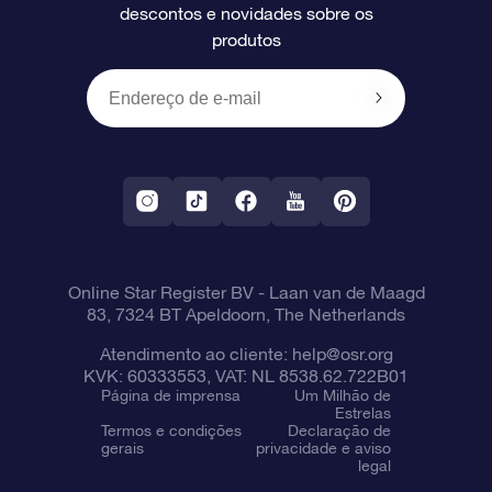
descontos e novidades sobre os
produtos
Presentes corporativos
Um Milhão de Estrelas
Informações de envio
OSR Starsaver
Política de devolução
Aplicativo RV Fly me to the stars
Constelações
Online Star Register BV
- Laan van de Maagd
83, 7324 BT Apeldoorn, The Netherlands
Atendimento ao cliente:
help@osr.org
KVK: 60333553, VAT: NL 8538.62.722B01
Página de imprensa
Um Milhão de
Estrelas
Termos e condições
Declaração de
gerais
privacidade e aviso
legal