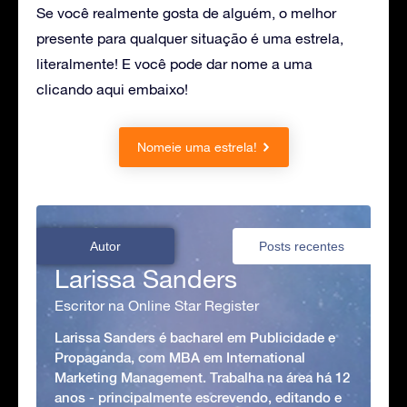
Se você realmente gosta de alguém, o melhor
presente para qualquer situação é uma estrela,
literalmente! E você pode dar nome a uma
clicando aqui embaixo!
Nomeie uma estrela!
Autor
Posts recentes
Larissa Sanders
Escritor na Online Star Register
Larissa Sanders é bacharel em Publicidade e
Propaganda, com MBA em International
Marketing Management. Trabalha na área há 12
anos - principalmente escrevendo, editando e