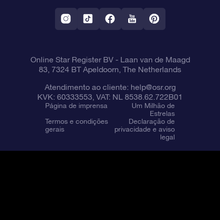
Aplicativo RV Fly me to the stars
Constelações
Online Star Register BV
- Laan van de Maagd
83, 7324 BT Apeldoorn, The Netherlands
Atendimento ao cliente:
help@osr.org
KVK: 60333553, VAT: NL 8538.62.722B01
Página de imprensa
Um Milhão de
Estrelas
Termos e condições
Declaração de
gerais
privacidade e aviso
legal