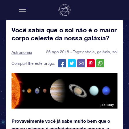
Você sabia que o sol não é o maior
corpo celeste da nossa galáxia?
26 ago 2018 - Tags:
estrela
,
galáxia
,
sol
Astronomia
Compartilhe este artigo:
pixabay
Provavelmente você já sabe muito bem que o
nosso universo é verdadeiramente enorme, e