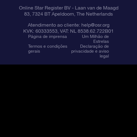
Online Star Register BV
- Laan van de Maagd
83, 7324 BT Apeldoorn, The Netherlands
Atendimento ao cliente:
help@osr.org
KVK: 60333553, VAT: NL 8538.62.722B01
Página de imprensa
Um Milhão de
Estrelas
Termos e condições
Declaração de
gerais
privacidade e aviso
legal