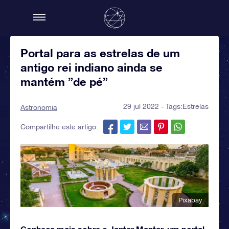
Portal para as estrelas de um
antigo rei indiano ainda se
mantém ”de pé”
29 jul 2022 - Tags:
Estrelas
Astronomia
Compartilhe este artigo:
Pixabay
Conheça mais sobre o Jantar Mantar, um portal