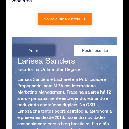
você ama.
Nomeie uma estrela!
Autor
Posts recentes
Larissa Sanders
Escritor na Online Star Register
Larissa Sanders é bacharel em Publicidade e
Propaganda, com MBA em International
Marketing Management. Trabalha na área há 12
anos - principalmente escrevendo, editando e
traduzindo conteúdos digitais. Na OSR,
Larissa cria textos sobre astrologia, astronomia
e presentes desde 2018, trazendo novidades
semanalmente para o blog brasileiro. Ela é tão