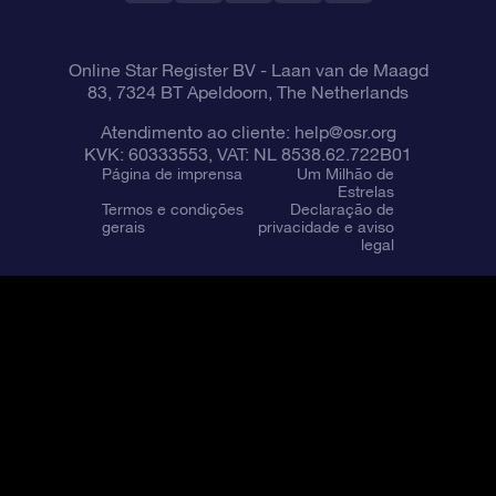
Online Star Register BV
- Laan van de Maagd
83, 7324 BT Apeldoorn, The Netherlands
Atendimento ao cliente:
help@osr.org
KVK: 60333553, VAT: NL 8538.62.722B01
Página de imprensa
Um Milhão de
Estrelas
Termos e condições
Declaração de
gerais
privacidade e aviso
legal