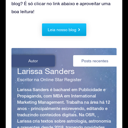
blog? É só clicar no link abaixo e aproveitar uma
boa leitura!
Leia nosso blog
Autor
Posts recentes
Larissa Sanders
Escritor na Online Star Register
Larissa Sanders é bacharel em Publicidade e
Propaganda, com MBA em International
Marketing Management. Trabalha na área há 12
anos - principalmente escrevendo, editando e
traduzindo conteúdos digitais. Na OSR,
Larissa cria textos sobre astrologia, astronomia
e presentes desde 2018, trazendo novidades