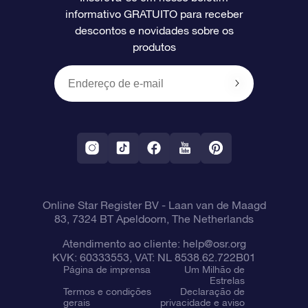
informativo GRATUITO para receber
Avaliações
O cartão de presente da OSR
Página estelar personalizada
Informações de pagamento
descontos e novidades sobre os
produtos
Presentes corporativos
Um Milhão de Estrelas
Informações de envio
OSR Starsaver
Política de devolução
Aplicativo RV Fly me to the stars
Constelações
Online Star Register BV
- Laan van de Maagd
83, 7324 BT Apeldoorn, The Netherlands
Atendimento ao cliente:
help@osr.org
KVK: 60333553, VAT: NL 8538.62.722B01
Página de imprensa
Um Milhão de
Estrelas
Termos e condições
Declaração de
gerais
privacidade e aviso