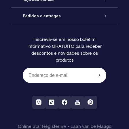
Blog
Pacote de presente da OSR
Star Register
Pedidos e entregas
Perguntas frequentes
Super Star Gift
Aplicativo Localizador de Estrelas da OSR
Login de clientes
Inscreva-se em nosso boletim
informativo GRATUITO para receber
Avaliações
O cartão de presente da OSR
Página estelar personalizada
Informações de pagamento
descontos e novidades sobre os
produtos
Presentes corporativos
Um Milhão de Estrelas
Informações de envio
OSR Starsaver
Política de devolução
Aplicativo RV Fly me to the stars
Constelações
Online Star Register BV
- Laan van de Maagd