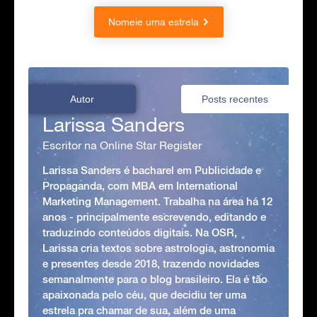
Nomeie uma estrela
Autor
Posts recentes
Larissa Sanders
Escritor na Online Star Register
Larissa Sanders é bacharel em Publicidade e
Propaganda, com MBA em International
Marketing Management. Trabalha na área há 12
anos - principalmente escrevendo, editando e
traduzindo conteúdos digitais. Na OSR,
Larissa cria textos sobre astrologia, astronomia
e presentes desde 2018, trazendo novidades
semanalmente para o blog brasileiro. Ela é tão
apaixonada pelo céu, que decidiu ter uma
estrela pra chamar de sua, além de uma