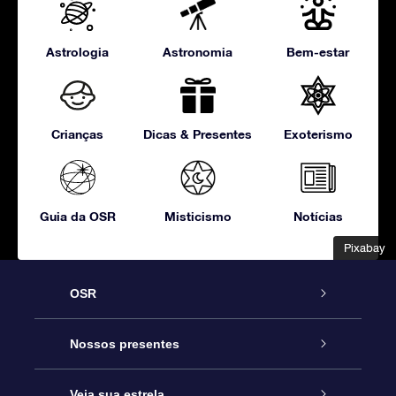
Astrologia
Astronomia
Bem-estar
Crianças
Dicas & Presentes
Exoterismo
Guia da OSR
Misticismo
Notícias
Pixabay
Pixabay
OSR
Serviço
Nossos presentes
Entre em contato conosco
Presente estrelar on-line
Veja sua estrela