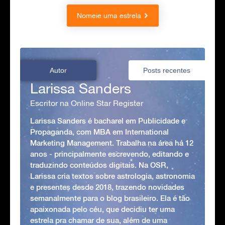
Nomeie uma estrela
Autor
Posts recentes
Larissa Sanders
Escritor na Online Star Register
Larissa Sanders é bacharel em Publicidade e
Propaganda, com MBA em International
Marketing Management. Trabalha na área há 12
anos - principalmente escrevendo, editando e
traduzindo conteúdos digitais. Na OSR,
Larissa cria textos sobre astrologia, astronomia
e presentes desde 2018, trazendo novidades
semanalmente para o blog brasileiro. Ela é tão
apaixonada pelo céu, que decidiu ter uma
estrela pra chamar de sua, além de uma