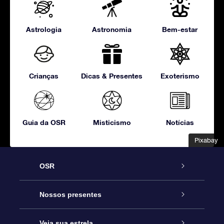
Astrologia
Astronomia
Bem-estar
Crianças
Dicas & Presentes
Exoterismo
Guia da OSR
Misticismo
Notícias
Pixabay
Pixabay
OSR
Serviço
Nossos presentes
Entre em contato conosco
Presente estrelar on-line
Veja sua estrela