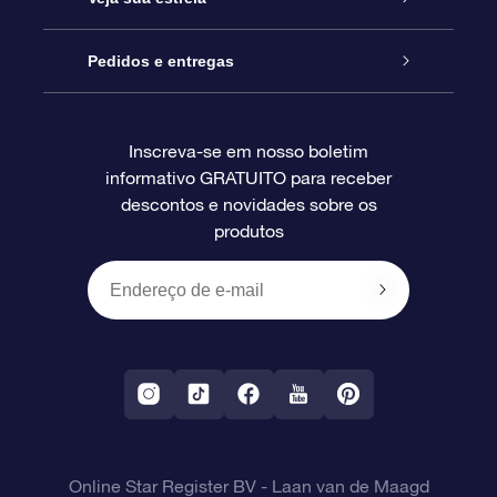
Blog
Pacote de presente da OSR
Star Register
Pedidos e entregas
Perguntas frequentes
Super Star Gift
Aplicativo Localizador de Estrelas da OSR
Login de clientes
Inscreva-se em nosso boletim
informativo GRATUITO para receber
Avaliações
O cartão de presente da OSR
Página estelar personalizada
Informações de pagamento
descontos e novidades sobre os
produtos
Presentes corporativos
Um Milhão de Estrelas
Informações de envio
OSR Starsaver
Política de devolução
Aplicativo RV Fly me to the stars
Constelações
Online Star Register BV
- Laan van de Maagd