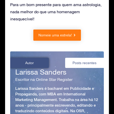
Para um bom presente para quem ama astrologia,
nada melhor do que uma homenagem
inesquecível!
Nomeie uma estrela!
Autor
Posts recentes
Larissa Sanders
Escritor na Online Star Register
Larissa Sanders é bacharel em Publicidade e
Propaganda, com MBA em International
Marketing Management. Trabalha na área há 12
anos - principalmente escrevendo, editando e
traduzindo conteúdos digitais. Na OSR,