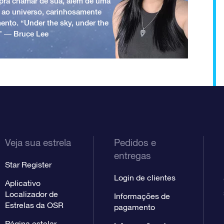
a pra chamar de sua, além de uma
 ao universo, carinhosamente
ento. “Under the sky, under the
.” ― Bruce Lee
Veja sua estrela
Pedidos e
entregas
Star Register
Login de clientes
Aplicativo
Localizador de
Informações de
Estrelas da OSR
pagamento
Página estelar