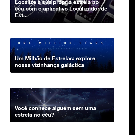
Localize a sua própria estrela no
céu com o aplicativo Localizador de
Est...
Um Milhão de Estrelas: explore
nossa vizinhança galáctica
Você conhece alguém sem uma
estrela no céu?