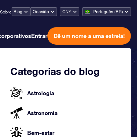
Blog
Ocasião
CNY
Português (BR)
Sobre
corporativos
Entrar
Dê um nome a uma estrela!
Categorias do blog
Astrologia
Astronomia
Bem-estar