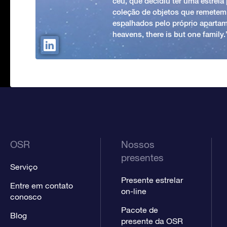
céu, que decidiu ter uma estrel
coleção de objetos que remetem
espalhados pelo próprio apartam
heavens, there is but one family
OSR
Nossos
presentes
Serviço
Presente estrelar
Entre em contato
on-line
conosco
Pacote de
Blog
presente da OSR