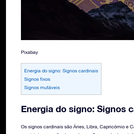
Pixabay
Energia do signo: Signos cardinais
Signos fixos
Signos mutáveis
Energia do signo: Signos c
Os signos cardinais são Áries, Libra, Capricórnio e 