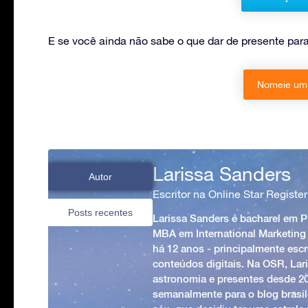
E se você ainda não sabe o que dar de presente pa
Nomeie uma
Larissa Sanders
Autor
Escritor na Online Star Register
Posts recentes
Larissa Sanders é bacharel em 
MBA em International Marketing
há 12 anos - principalmente esc
conteúdos digitais. Na OSR, Lari
astronomia e presentes desde 2
semanalmente para o blog brasile