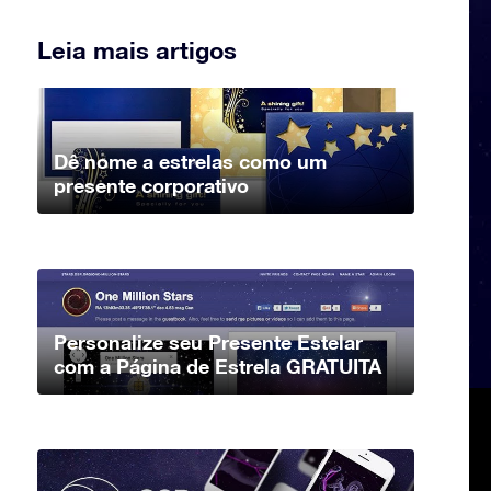
Leia mais artigos
Dê nome a estrelas como um
presente corporativo
Personalize seu Presente Estelar
com a Página de Estrela GRATUITA