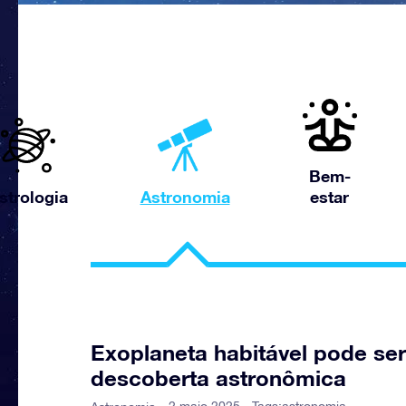
Bem-
strologia
Astronomia
estar
Exoplaneta habitável pode se
descoberta astronômica