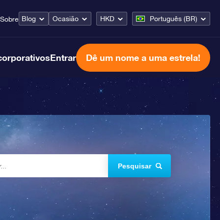
Blog
Ocasião
HKD
Português (BR)
Sobre
corporativos
Entrar
Dê um nome a uma estrela!
Pesquisar