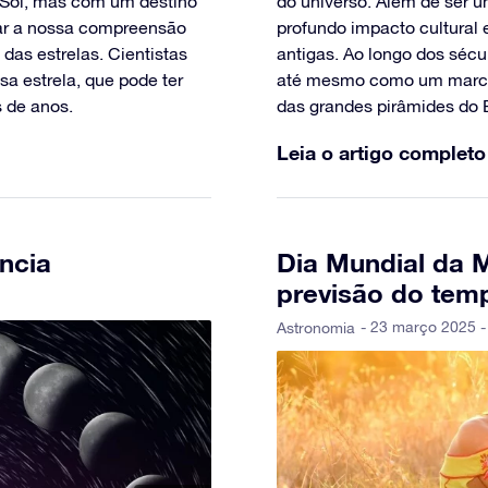
 Sol, mas com um destino
do universo. Além de ser u
rmar a nossa compreensão
profundo impacto cultural e
das estrelas. Cientistas
antigas. Ao longo dos sécul
a estrela, que pode ter
até mesmo como um marca
s de anos.
das grandes pirâmides do E
Leia o artigo completo
ência
Dia Mundial da M
previsão do tem
- 23 março 2025 -
Astronomia