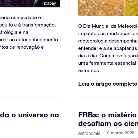
Pixabay
erta curiosidade e
oculto e à transformação,
O Dia Mundial da Meteorolo
trologia e na
impacto das mudanças clim
judar no autoconhecimento
meteorologia desempenha u
ntos de renovação e
entender e a se adaptar à
dia a dia. Com a evolução 
uma ferramenta essencial 
extremos.
Leia o artigo completo
ndo o universo no
FRBs: o mistério
desafiam os cien
- 10 março 2025 -
Astronomia