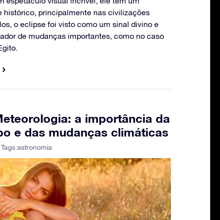
m espetáculo visual incrível, ele tem um
 histórico, principalmente nas civilizações
os, o eclipse foi visto como um sinal divino e
dor de mudanças importantes, como no caso
gito.
eteorologia: a importância da
po e das mudanças climáticas
 Tags:
astronomia