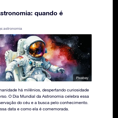
Astronomia: quando é
gs:
astronomia
Pixabay
manidade há milênios, despertando curiosidade
erso. O Dia Mundial da Astronomia celebra essa
bservação do céu e a busca pelo conhecimento.
essa data e como ela é comemorada.