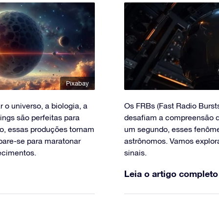
Pixabay
 o universo, a biologia, a
Os FRBs (Fast Radio Bursts
ings são perfeitas para
desafiam a compreensão do
o, essas produções tornam
um segundo, esses fenômen
pare-se para maratonar
astrônomos. Vamos explora
ecimentos.
sinais.
Leia o artigo completo