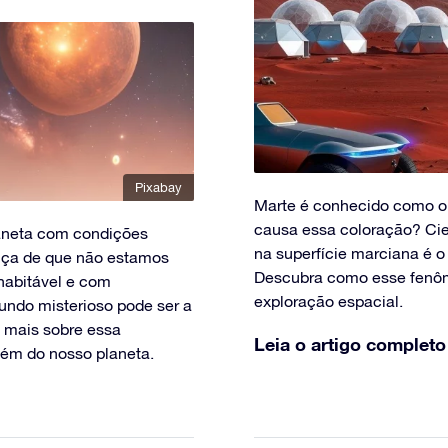
Pixabay
Marte é conhecido como o
causa essa coloração? Cien
aneta com condições
na superfície marciana é o
nça de que não estamos
Descubra como esse fenôm
habitável e com
exploração espacial.
undo misterioso pode ser a
a mais sobre essa
Leia o artigo completo
lém do nosso planeta.