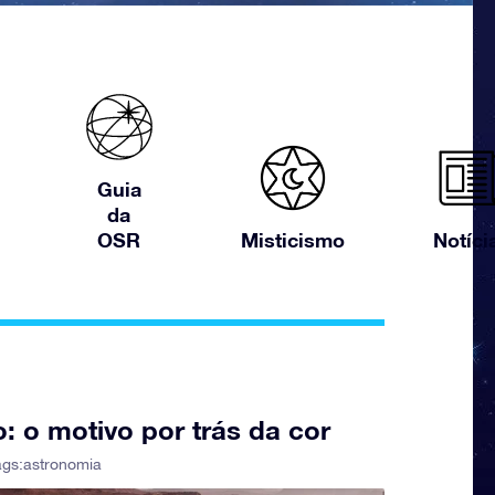
Guia
da
OSR
Misticismo
Notíci
: o motivo por trás da cor
ags:
astronomia