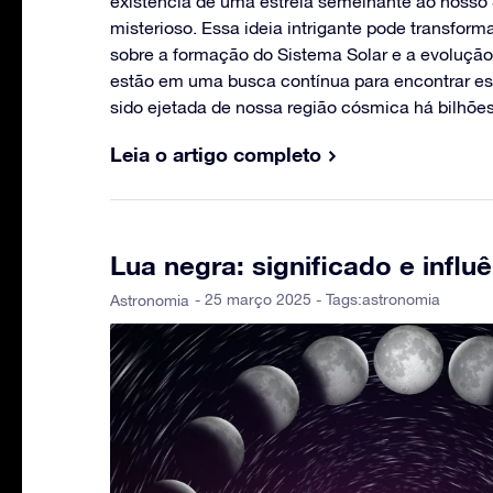
existência de uma estrela semelhante ao nosso
misterioso. Essa ideia intrigante pode transfo
sobre a formação do Sistema Solar e a evolução 
estão em uma busca contínua para encontrar ess
sido ejetada de nossa região cósmica há bilhõe
Leia o artigo completo
Lua negra: significado e influ
- 25 março 2025 - Tags:
astronomia
Astronomia