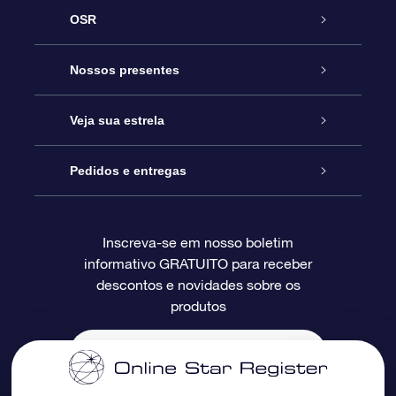
OSR
Serviço
Nossos presentes
Entre em contato conosco
Presente estrelar on-line
Veja sua estrela
Blog
Pacote de presente da OSR
Star Register
Pedidos e entregas
Perguntas frequentes
Super Star Gift
Aplicativo Localizador de Estrelas da OSR
Login de clientes
Inscreva-se em nosso boletim
informativo GRATUITO para receber
Avaliações
O cartão de presente da OSR
Página estelar personalizada
Informações de pagamento
descontos e novidades sobre os
produtos
Presentes corporativos
Um Milhão de Estrelas
Informações de envio
OSR Starsaver
Política de devolução