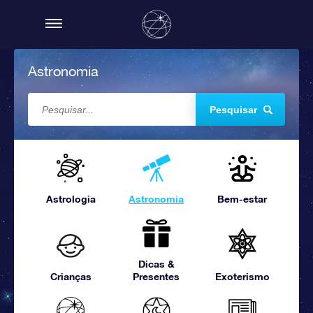
Astronomia
Pesquisar
Astrologia
Astronomia
Bem-estar
Dicas &
Crianças
Presentes
Exoterismo