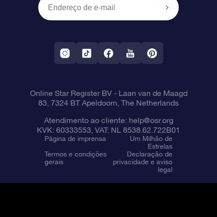
OSR Starsaver
Política de devolução
Aplicativo RV Fly me to the stars
Constelações
Online Star Register BV
- Laan van de Maagd
83, 7324 BT Apeldoorn, The Netherlands
Atendimento ao cliente:
help@osr.org
KVK: 60333553, VAT: NL 8538.62.722B01
Página de imprensa
Um Milhão de
Estrelas
Termos e condições
Declaração de
gerais
privacidade e aviso
legal