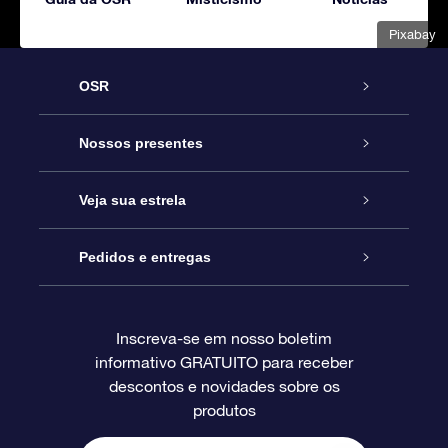
Pixabay
OSR
Serviço
Nossos presentes
Entre em contato conosco
Presente estrelar on-line
Veja sua estrela
Blog
Pacote de presente da OSR
Star Register
Pedidos e entregas
Perguntas frequentes
Super Star Gift
Aplicativo Localizador de Estrelas da OSR
Login de clientes
Inscreva-se em nosso boletim
informativo GRATUITO para receber
Avaliações
O cartão de presente da OSR
Página estelar personalizada
Informações de pagamento
descontos e novidades sobre os
produtos
Presentes corporativos
Um Milhão de Estrelas
Informações de envio