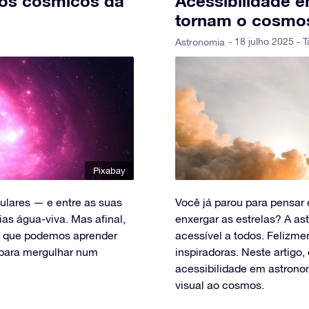
dos cósmicos da
Acessibilidade e
tornam o cosmos
- 18 julho 2025 - T
Astronomia
Pixabay
ulares — e entre as suas
Você já parou para pensar
as água-viva. Mas afinal,
enxergar as estrelas? A a
o que podemos aprender
acessível a todos. Felizme
 para mergulhar num
inspiradoras. Neste artigo
acessibilidade em astrono
visual ao cosmos.