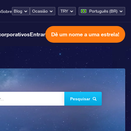
Blog
Ocasião
TRY
Português (BR)
o
Sobre
corporativos
Entrar
Dê um nome a uma estrela!
Pesquisar