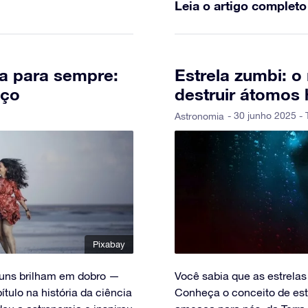
Leia o artigo completo
a para sempre:
Estrela zumbi: o
aço
destruir átomos
- 30 junho 2025 - 
Astronomia
Pixabay
guns brilham em dobro —
Você sabia que as estrelas
tulo na história da ciência
Conheça o conceito de est