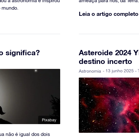
dou a astronomia e inspirou
ameaça para nós, da Terra.
o mundo.
Leia o artigo completo
o significa?
Asteroide 2024 
destino incerto
- 13 junho 2025 - 
Astronomia
Pixabay
a não é igual dos dois