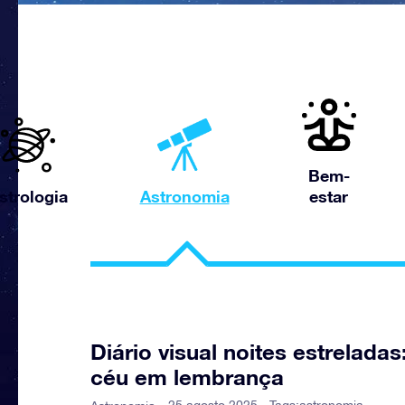
Bem-
strologia
Astronomia
estar
Diário visual noites estrelada
céu em lembrança