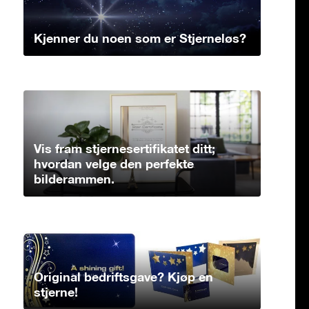
Kjenner du noen som er Stjerneløs?
Vis fram stjernesertifikatet ditt;
hvordan velge den perfekte
bilderammen.
Original bedriftsgave? Kjøp en
stjerne!