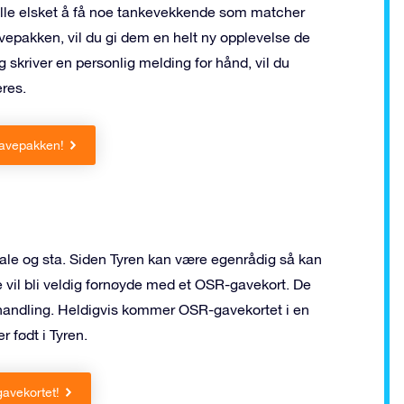
ille elsket å få noe tankevekkende som matcher
epakken, vil du gi dem en helt ny opplevelse de
 skriver en personlig melding for hånd, vil du
eres.
gavepakken!
jale og sta. Siden Tyren kan være egenrådig så kan
e vil bli veldig fornøyde med et OSR-gavekort. De
ehandling. Heldigvis kommer OSR-gavekortet i en
r født i Tyren.
gavekortet!