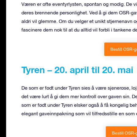
Væren er ofte eventyrlysten, spontan og modig. De v
deres brennende personlighet. Ved å gi dem OSR-gav
aldri vil glemme. Om du velger et unikt stjernenavn og
fascinere dem nok til at du alltid vil forbli i tankene d
Bestill OSR-
Tyren – 20. april til 20. mai
De som er født under Tyren sies å være sjenerøse, lo
det være lurt å gi dem mer kontroll over gaven sin. D
som er født under Tyren elsker også å få kongelig b
elegant gaveinnpakning som vil tilfredsstille en som e
Bestill OSR-