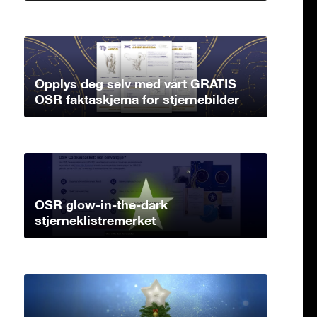
Opplys deg selv med vårt GRATIS
OSR faktaskjema for stjernebilder
OSR glow-in-the-dark
stjerneklistremerket