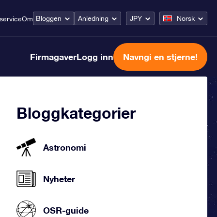
Bloggen
Anledning
JPY
Norsk
service
Om
Firmagaver
Logg inn
Navngi en stjerne!
Bloggkategorier
Astronomi
Nyheter
OSR-guide