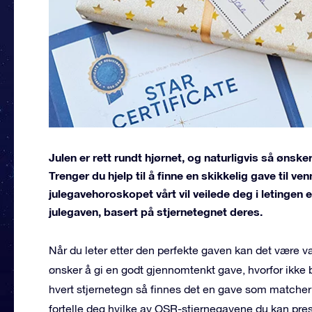
Julen er rett rundt hjørnet, og naturligvis så ønsker
Trenger du hjelp til å finne en skikkelig gave til ven
julegavehoroskopet vårt vil veilede deg i letingen 
julegaven, basert på stjernetegnet deres.
Når du leter etter den perfekte gaven kan det være van
ønsker å gi en godt gjennomtenkt gave, hvorfor ikke b
hvert stjernetegn så finnes det en gave som matcher
fortelle deg hvilke av OSR-stjernegavene du kan pres