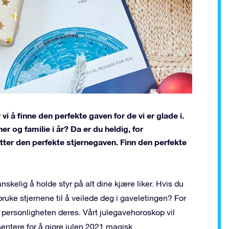
 vi å finne den perfekte gaven for de vi er glade i.
ner og familie i år? Da er du heldig, for
etter den perfekte stjernegaven. Finn den perfekte
skelig å holde styr på alt dine kjære liker. Hvis du
ruke stjernene til å veilede deg i gaveletingen? For
 personligheten deres. Vårt julegavehoroskop vil
entere for å gjøre julen 2021 magisk.