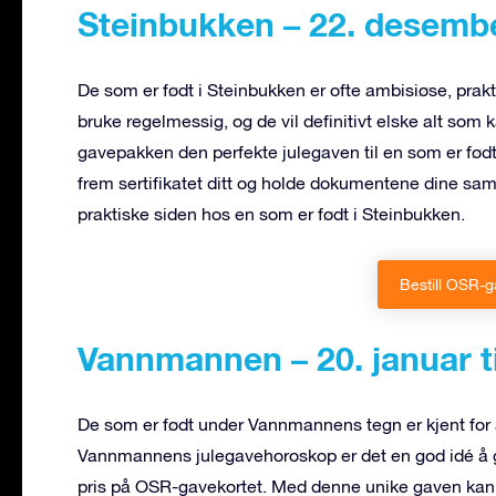
Steinbukken – 22. desember
De som er født i Steinbukken er ofte ambisiøse, pra
bruke regelmessig, og de vil definitivt elske alt so
gavepakken den perfekte julegaven til en som er født
frem sertifikatet ditt og holde dokumentene dine samle
praktiske siden hos en som er født i Steinbukken.
Bestill OSR-
Vannmannen – 20. januar ti
De som er født under Vannmannens tegn er kjent for å
Vannmannens julegavehoroskop er det en god idé å 
pris på OSR-gavekortet. Med denne unike gaven kan