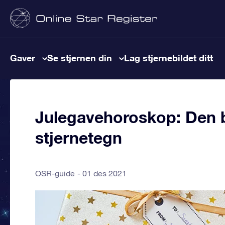
Gaver
Se stjernen din
Lag stjernebildet ditt
Julegavehoroskop: Den be
stjernetegn
OSR-guide
01 des 2021