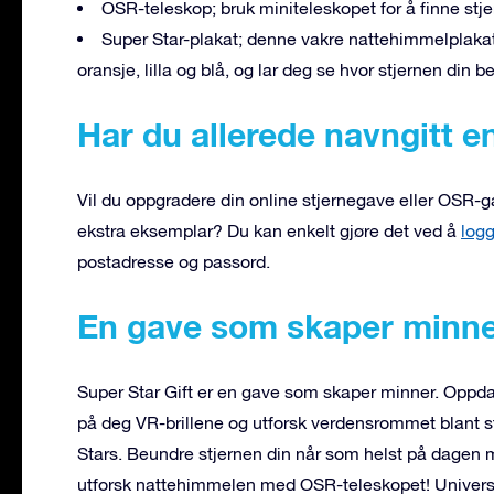
OSR-teleskop; bruk miniteleskopet for å finne stj
Super Star-plakat; denne vakre nattehimmelplakaten
oransje, lilla og blå, og lar deg se hvor stjernen din b
Har du allerede navngitt e
Vil du oppgradere din online stjernegave eller OSR-gav
ekstra eksemplar? Du kan enkelt gjøre det ved å
logg
postadresse og passord.
En gave som skaper minn
Super Star Gift er en gave som skaper minner. Oppd
på deg VR-brillene og utforsk verdensrommet blant 
Stars. Beundre stjernen din når som helst på dagen 
utforsk nattehimmelen med OSR-teleskopet! Univers