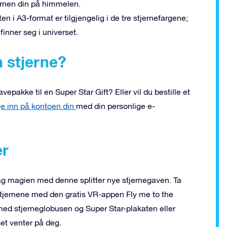
ernen din på himmelen.
 i A3-format er tilgjengelig i de tre stjernefargene;
efinner seg i universet.
n stjerne?
epakke til en Super Star Gift? Eller vil du bestille et
e inn på kontoen din
med din personlige e-
er
ag magien med denne splitter nye stjernegaven. Ta
stjernene med den gratis VR-appen Fly me to the
med stjerneglobusen og Super Star-plakaten eller
et venter på deg.