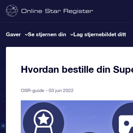
Gaver
Se stjernen din
Lag stjernebildet ditt
Hvordan bestille din Supe
OSR-guide
03 jun 2022