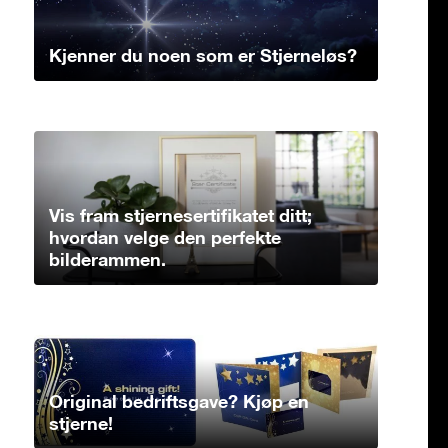
Kjenner du noen som er Stjerneløs?
Vis fram stjernesertifikatet ditt;
hvordan velge den perfekte
bilderammen.
Original bedriftsgave? Kjøp en
stjerne!