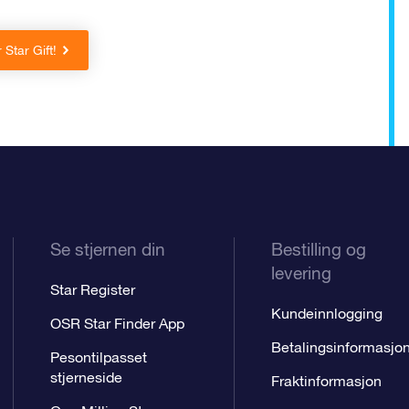
 Star Gift!
Se stjernen din
Bestilling og
levering
Star Register
Kundeinnlogging
OSR Star Finder App
Betalingsinformasjo
Pesontilpasset
stjerneside
Fraktinformasjon