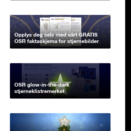
Opplys deg selv med vårt GRATIS
OSR faktaskjema for stjernebilder
OSR glow-in-the-dark
stjerneklistremerket