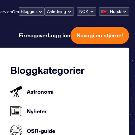
Bloggen
Anledning
NOK
Norsk
ervice
Om
Firmagaver
Logg inn
Navngi en stjerne!
Bloggkategorier
Astronomi
Nyheter
OSR-guide