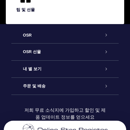
팁 및 선물
OSR
고객 서비스
OSR 선물
연락처
온라인 별 선물
내 별 보기
블로그
OSR 선물 팩
Star Register
주문 및 배송
자주 묻는 질문들
OSR Star Finder 앱
Super Star Gift
고객 로그인
저희 무료 소식지에 가입하고 할인 및 제
품 업데이트 정보를 얻으세요
OSR 상품권
후기
맞춤 별 페이지
결제 정보