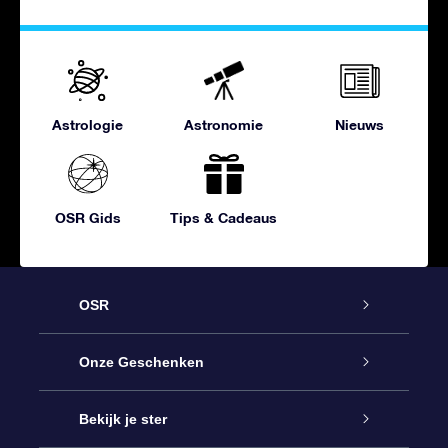
Astrologie
Astronomie
Nieuws
OSR Gids
Tips & Cadeaus
OSR
Service
Onze Geschenken
Contact
Online Star Gift
Bekijk je ster