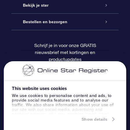
Contact
Online Star Gift
Bekijk je ster
Blog
OSR Cadeaupakket
Sterrenregister
Bestellen en bezorgen
Veelgestelde vragen
Super Ster Cadeau
OSR Star Finder App
Klantenlogin
Schrijf je in voor onze GRATIS
nieuwsbrief met kortingen en
OSR Recensies
OSR Cadeaukaart
Gepersonaliseerde sterrenpagina
Betalingsinformatie
productupdates
Relatiegeschenken
One Million Stars
Verzendinformatie
OSR Starsaver
Retourbeleid
This website uses cookies
We use cookies to personalise content and ads, to
provide social media features and to analyse our
Fly me to the Stars App
Constellaties
traffic. We also share information about your use of
our site with our social media, advertising and
analytics partners who may combine it with other
information that you’ve provided to them or that
Show details
they’ve collected from your use of their services.
Online Star Register BV
- Laan van de Maagd