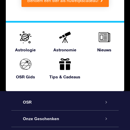
Benoem een ster als huwelijkscadeau!
Astrologie
Astronomie
Nieuws
OSR Gids
Tips & Cadeaus
OSR
Service
Onze Geschenken