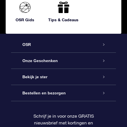
OSR Gids
Tips & Cadeaus
OSR
Service
Onze Geschenken
Contact
Online Star Gift
Bekijk je ster
Blog
OSR Cadeaupakket
Sterrenregister
Bestellen en bezorgen
Veelgestelde vragen
Super Ster Cadeau
OSR Star Finder App
Klantenlogin
Schrijf je in voor onze GRATIS
nieuwsbrief met kortingen en
OSR Recensies
OSR Cadeaukaart
Gepersonaliseerde sterrenpagina
Betalingsinformatie