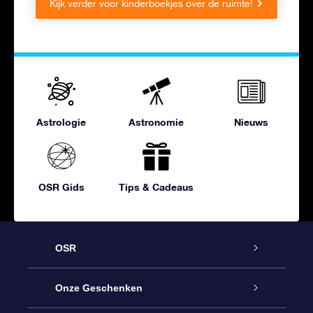
Kijk verder voor kinderboekjes over de ruimte!
Astrologie
Astronomie
Nieuws
OSR Gids
Tips & Cadeaus
OSR
Service
Onze Geschenken