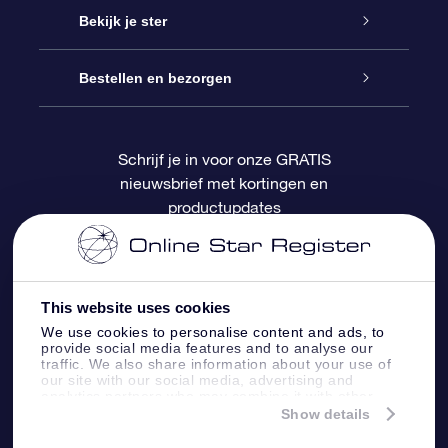
Contact
Online Star Gift
Bekijk je ster
Blog
OSR Cadeaupakket
Sterrenregister
Bestellen en bezorgen
Veelgestelde vragen
Super Ster Cadeau
OSR Star Finder App
Klantenlogin
Schrijf je in voor onze GRATIS
nieuwsbrief met kortingen en
OSR Recensies
OSR Cadeaukaart
Gepersonaliseerde sterrenpagina
Betalingsinformatie
productupdates
Relatiegeschenken
One Million Stars
Verzendinformatie
OSR Starsaver
Retourbeleid
This website uses cookies
We use cookies to personalise content and ads, to
provide social media features and to analyse our
Fly me to the Stars App
Constellaties
traffic. We also share information about your use of
our site with our social media, advertising and
analytics partners who may combine it with other
information that you’ve provided to them or that
Show details
they’ve collected from your use of their services.
Online Star Register BV
- Laan van de Maagd