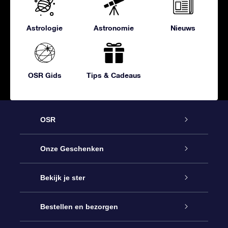
Astrologie
Astronomie
Nieuws
OSR Gids
Tips & Cadeaus
OSR
Service
Onze Geschenken
Contact
Online Star Gift
Bekijk je ster
Blog
OSR Cadeaupakket
Sterrenregister
Bestellen en bezorgen