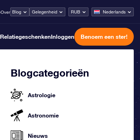
Blog
Gelegenheid
RUB
Nederlands
e
Over
Relatiegeschenken
Inloggen
Benoem een ster!
Blogcategorieën
Astrologie
Astronomie
Nieuws