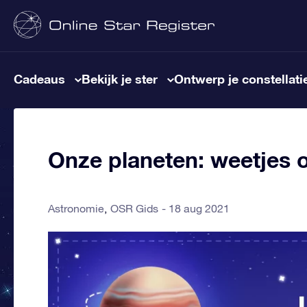
Cadeaus
Bekijk je ster
Ontwerp je constellati
Onze planeten: weetjes o
Astronomie
OSR Gids
18 aug 2021