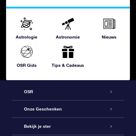
Astrologie
Astronomie
Nieuws
OSR Gids
Tips & Cadeaus
OSR
Service
Onze Geschenken
Contact
Online Star Gift
Bekijk je ster