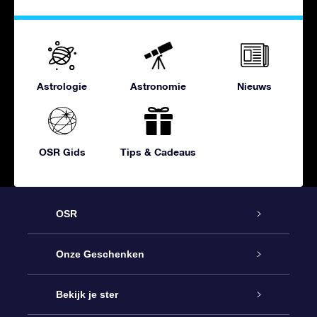
Astrologie
Astronomie
Nieuws
OSR Gids
Tips & Cadeaus
OSR
Service
Onze Geschenken
Contact
Online Star Gift
Bekijk je ster