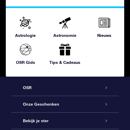
Astrologie
Astronomie
Nieuws
OSR Gids
Tips & Cadeaus
OSR
Service
Onze Geschenken
Contact
Online Star Gift
Bekijk je ster