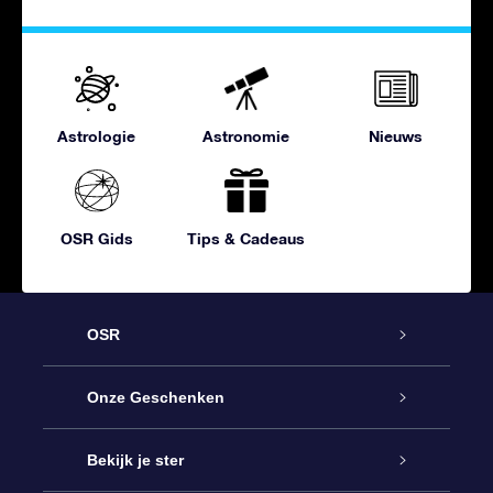
Astrologie
Astronomie
Nieuws
OSR Gids
Tips & Cadeaus
OSR
Service
Onze Geschenken
Contact
Online Star Gift
Bekijk je ster