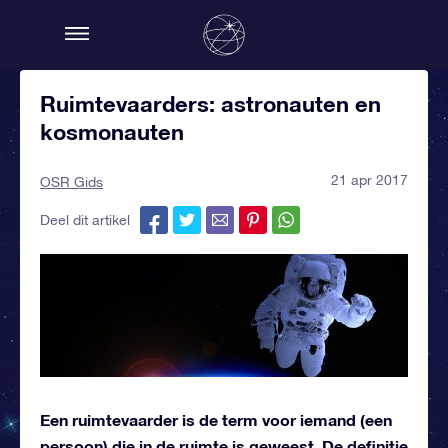
Ruimtevaarders: astronauten en
kosmonauten
21 apr 2017
OSR Gids
Deel dit artikel
Een ruimtevaarder is de term voor iemand (een
persoon) die in de ruimte is geweest. De definitie