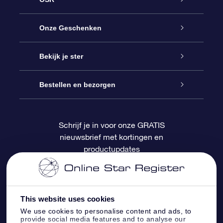
Service
Onze Geschenken
Contact
Online Star Gift
Bekijk je ster
Blog
OSR Cadeaupakket
Sterrenregister
Bestellen en bezorgen
Veelgestelde vragen
Super Ster Cadeau
OSR Star Finder App
Klantenlogin
Schrijf je in voor onze GRATIS
nieuwsbrief met kortingen en
OSR Recensies
OSR Cadeaukaart
Gepersonaliseerde sterrenpagina
Betalingsinformatie
productupdates
Relatiegeschenken
One Million Stars
Verzendinformatie
OSR Starsaver
Retourbeleid
This website uses cookies
We use cookies to personalise content and ads, to
provide social media features and to analyse our