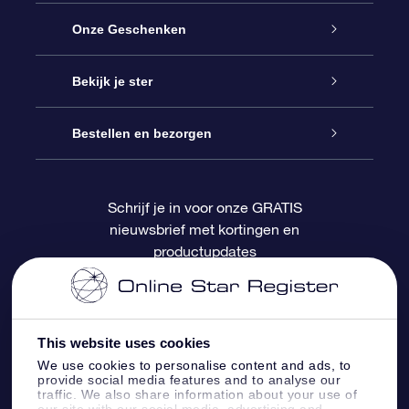
Service
Onze Geschenken
Contact
Online Star Gift
Bekijk je ster
Blog
OSR Cadeaupakket
Sterrenregister
Bestellen en bezorgen
Veelgestelde vragen
Super Ster Cadeau
OSR Star Finder App
Klantenlogin
Schrijf je in voor onze GRATIS
nieuwsbrief met kortingen en
OSR Recensies
OSR Cadeaukaart
Gepersonaliseerde sterrenpagina
Betalingsinformatie
productupdates
Relatiegeschenken
One Million Stars
Verzendinformatie
OSR Starsaver
Retourbeleid
This website uses cookies
We use cookies to personalise content and ads, to
provide social media features and to analyse our
Fly me to the Stars App
Constellaties
traffic. We also share information about your use of
our site with our social media, advertising and