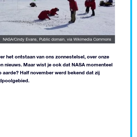
NASA/Cindy Evans
, Public domain, via Wikimedia Commons
er het ontstaan van ons zonnestelsel, over onze
geen nieuws. Maar wist je ook dat NASA momenteel
p aarde? Half november werd bekend dat zij
idpoolgebied.