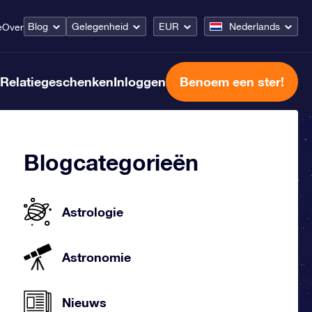
Blog
Gelegenheid
EUR
Nederlands
e
Over
Relatiegeschenken
Inloggen
Benoem een ster!
Blogcategorieën
Astrologie
Astronomie
Nieuws