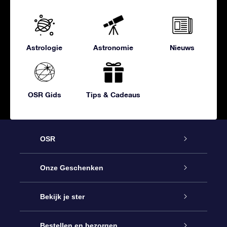
Astrologie
Astronomie
Nieuws
OSR Gids
Tips & Cadeaus
OSR
Service
Onze Geschenken
Contact
Online Star Gift
Bekijk je ster
Blog
OSR Cadeaupakket
Sterrenregister
Bestellen en bezorgen