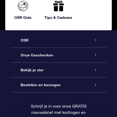
OSR Gids
Tips & Cadeaus
OSR
Service
Onze Geschenken
Contact
Online Star Gift
Bekijk je ster
Blog
OSR Cadeaupakket
Sterrenregister
Bestellen en bezorgen
Veelgestelde vragen
Super Ster Cadeau
OSR Star Finder App
Klantenlogin
Schrijf je in voor onze GRATIS
nieuwsbrief met kortingen en
OSR Recensies
OSR Cadeaukaart
Gepersonaliseerde sterrenpagina
Betalingsinformatie