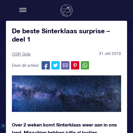
De beste Sinterklaas surprise –
deel 1
31 okt 2016
OSR Gids
Deel dit artikel
Over 2 weken komt Sinterklaas weer aan in ons
land. Misschien hebben jullie al lootjes