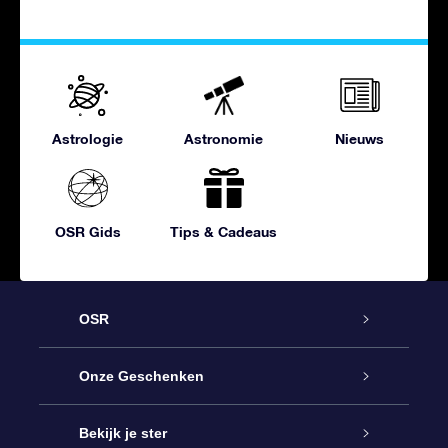
Astrologie
Astronomie
Nieuws
OSR Gids
Tips & Cadeaus
OSR
Service
Onze Geschenken
Contact
Online Star Gift
Bekijk je ster