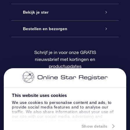
Contact
Online Star Gift
Bekijk je ster
Blog
OSR Cadeaupakket
Sterrenregister
Bestellen en bezorgen
Veelgestelde vragen
Super Ster Cadeau
OSR Star Finder App
Klantenlogin
Schrijf je in voor onze GRATIS
nieuwsbrief met kortingen en
OSR Recensies
OSR Cadeaukaart
Gepersonaliseerde sterrenpagina
Betalingsinformatie
productupdates
Relatiegeschenken
One Million Stars
Verzendinformatie
OSR Starsaver
Retourbeleid
This website uses cookies
We use cookies to personalise content and ads, to
provide social media features and to analyse our
Fly me to the Stars App
Constellaties
traffic. We also share information about your use of
our site with our social media, advertising and
analytics partners who may combine it with other
information that you’ve provided to them or that
Show details