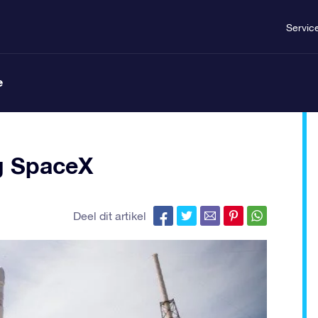
Servic
e
g SpaceX
Deel dit artikel