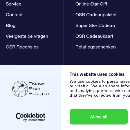
Service
Online Star Gift
Contact
OSR Cadeaupakket
Blog
Super Ster Cadeau
Veelgestelde vragen
OSR Cadeaukaart
OSR Recensies
Relatiegeschenken
This website uses cookies
We use cookies to personalise
our traffic. We also share info
and analytics partners who may
that they’ve collected from you
Online Star Register BV
- Laan van de Maagd 83, 7324 BT 
,
Klantenservice:
help@osr.org
KVK: 60333553, VAT: NL 853
Allow all