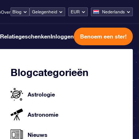
Blog
Gelegenheid
EUR
Nederlands
e
Over
Relatiegeschenken
Inloggen
Benoem een ster!
Blogcategorieën
Astrologie
Astronomie
Nieuws