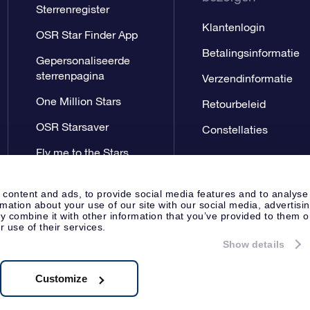
Sterrenregister
Klantenlogin
OSR Star Finder App
Betalingsinformatie
Gepersonaliseerde
sterrenpagina
Verzendinformatie
One Million Stars
Retourbeleid
OSR Starsaver
Constellaties
Fly me to the Stars
App
 content and ads, to provide social media features and to analyse
rmation about your use of our site with our social media, advertisi
 combine it with other information that you’ve provided to them o
r use of their services.
Show details
Perspagina
Privacyverklaring
Al
Apeldoorn, The Netherlands
8.62.722B01
Customize