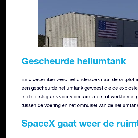
Gescheurde heliumtank
Eind december werd het onderzoek naar de ontploffing
een gescheurde heliumtank geweest die de explosie h
in de opslagtank voor vloeibare zuurstof werkte niet 
tussen de voering en het omhulsel van de heliumtan
SpaceX gaat weer de ruimt