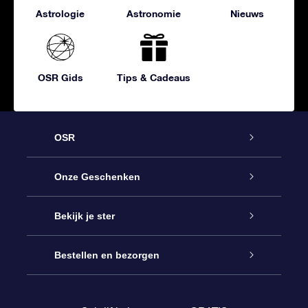
Astrologie
Astronomie
Nieuws
OSR Gids
Tips & Cadeaus
OSR
Service
Onze Geschenken
Contact
Online Star Gift
Bekijk je ster
Blog
OSR Cadeaupakket
Sterrenregister
Bestellen en bezorgen
Veelgestelde vragen
Super Ster Cadeau
OSR Star Finder App
Klantenlogin