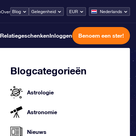
Blog
Gelegenheid
EUR
Nederlands
e
Over
Relatiegeschenken
Inloggen
Benoem een ster!
Blogcategorieën
Astrologie
Astronomie
Nieuws