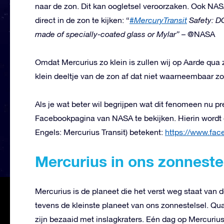
naar de zon. Dit kan oogletsel veroorzaken. Ook N
direct in de zon te kijken: “
#MercuryTransit
Safety: D
made of specially-coated glass or Mylar”
– @NASA
Omdat Mercurius zo klein is zullen wij op Aarde qua
klein deeltje van de zon af dat niet waarneembaar z
Als je wat beter wil begrijpen wat dit fenomeen nu pr
Facebookpagina van NASA te bekijken. Hierin wordt 
Engels: Mercurius Transit) betekent:
https://www.fa
Mercurius in ons zonneste
Mercurius is de planeet die het verst weg staat van d
tevens de kleinste planeet van ons zonnestelsel. Qua
zijn bezaaid met inslagkraters. Eén dag op Mercurius