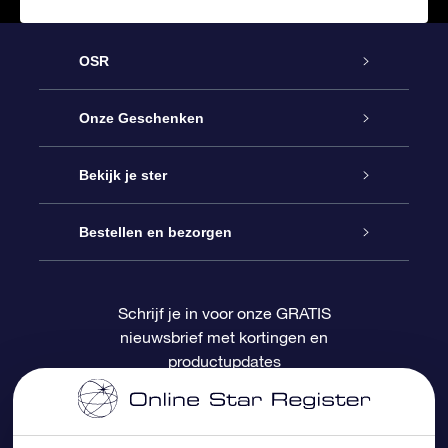
OSR
Service
Onze Geschenken
Contact
Online Star Gift
Bekijk je ster
Blog
OSR Cadeaupakket
Sterrenregister
Bestellen en bezorgen
Veelgestelde vragen
Super Ster Cadeau
OSR Star Finder App
Klantenlogin
Schrijf je in voor onze GRATIS
nieuwsbrief met kortingen en
OSR Recensies
OSR Cadeaukaart
Gepersonaliseerde sterrenpagina
Betalingsinformatie
productupdates
Relatiegeschenken
One Million Stars
Verzendinformatie