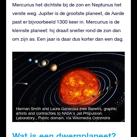
Mercurius het dichtste bij de zon en Neptunus het
verste weg. Jupiter is de grootste planeet, de Aarde
past er bijvoorbeeld 1300 keer in. Mercurius is de
kleinste planeet: hij draait sneller rond de zon dan
om zijn as. Een jaar is daar dus korter dan een dag.
Harman Smith and Laura Generosa (nee Berwin), graphic
artists and contractors to NASA's Jet Propulsion
Laboratory.
, Public domain, via Wikimedia Commons
Wat is een dwergplaneet?