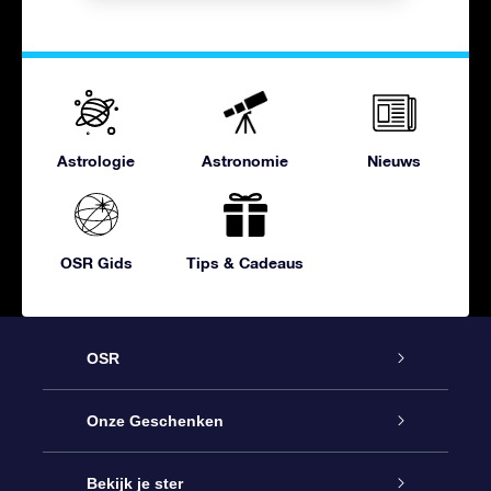
Astrologie
Astronomie
Nieuws
OSR Gids
Tips & Cadeaus
OSR
Service
Onze Geschenken
Contact
Online Star Gift
Bekijk je ster